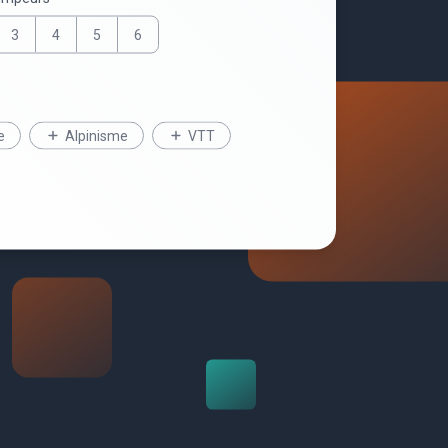
3
4
5
6
e
Alpinisme
VTT