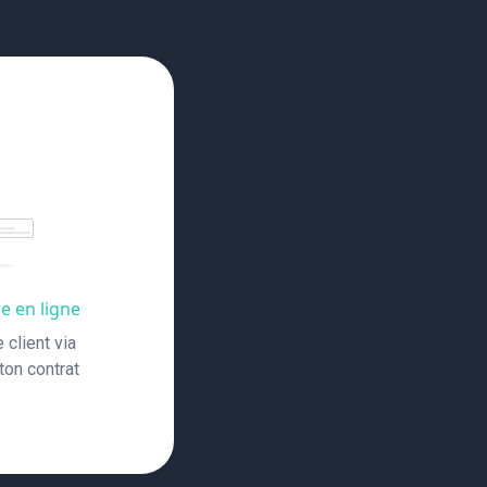
re en ligne
client via
ton contrat