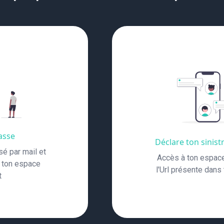
asse
Déclare ton sinist
sé par mail et
Accès à ton espace 
 ton espace
l'Url présente dans 
t