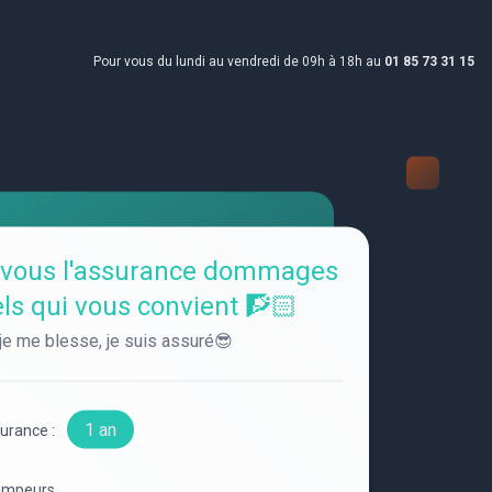
Pour vous du lundi au vendredi de 09h à 18h au
01 85 73 31 15
-vous l'assurance dommages
ls qui vous convient 🧗🏻
 je me blesse, je suis assuré😎
1 an
surance :
impeurs