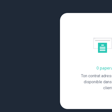
0 paper
Ton contrat adres
disponible dans
clien