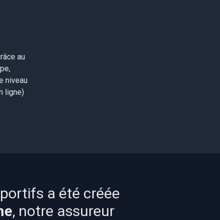
grâce au
pe,
e niveau
 ligne)
ortifs a été créée
ne
, notre assureur