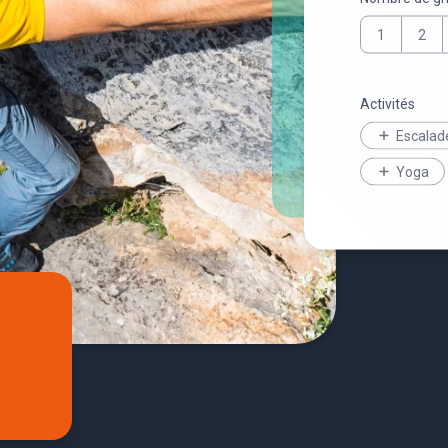
1
2
Activités
Escalad
Yoga